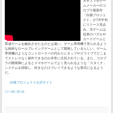
大手スマホゲー
ムメーカーのコ
ロプラ最新作
「白猫プロジェ
クト」が7月中旬
にリリース見込
み。当ゲームは
従来のパズルや
カードゲームと
育成ゲームを融合させたものとは違い、ゲーム専用機で見られるよう
な純粋なロールプレイングゲームとして開発しているらしい。ゲーム
専用機のようなコントローラーの代わりにタップやスワイプでどこま
でストレスなく操作できるのか非常に注目されている。また、コロプ
ラの開発陣によるとスマホゲームでよく見られるような「スタミナ」
システムを排除し、好きなだけプレイできるような形式になるよう
だ。
白猫プロジェクト公式サイト
2014年7月6日